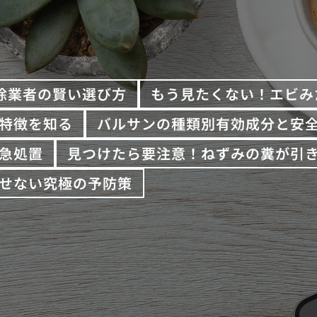
除業者の賢い選び方
もう見たくない！エビみ
特徴を知る
バルサンの種類別有効成分と安
急処置
見つけたら要注意！ねずみの糞が引
せない究極の予防策