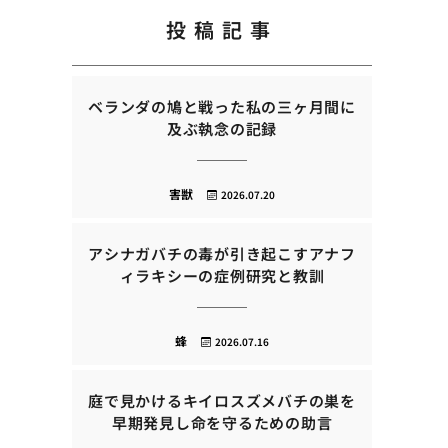
投稿記事
ベランダの鳩と戦った私の三ヶ月間に
及ぶ執念の記録
害獣
2026.07.20
アシナガバチの毒が引き起こすアナフ
ィラキシーの症例研究と教訓
蜂
2026.07.16
庭で見かけるキイロスズメバチの巣を
早期発見し命を守るための助言