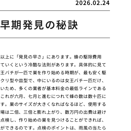
2026.02.24
早期発見の秘訣
択以上に「発見の早さ」にあります。蜂の駆除費用
していくという冷酷な法則があります。具体的に見て
女王バチが一匹で巣を作り始める時期が、最も安く駆
ックリ型や皿型で、中にいるのは女王バチ一匹だけ、
低いため、多くの業者が基本料金の最低ラインである
、これが六月、七月と進むにつれて蜂の数は数十匹に
ます。巣のサイズが大きくなればなるほど、使用する
相場は二倍、三倍と膨れ上がり、数万円の出費は避け
周点検し、作り始めの巣を見つけることができれば、
とができるのです。点検のポイントは、雨風の当たら