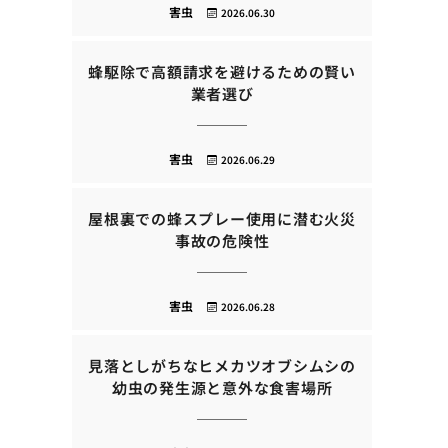
害虫
2026.06.30
蜂駆除で高額請求を避けるための賢い
業者選び
害虫
2026.06.29
屋根裏での蜂スプレー使用に潜む火災
事故の危険性
害虫
2026.06.28
見落としがちなヒメカツオブシムシの
幼虫の発生源と意外な食害場所