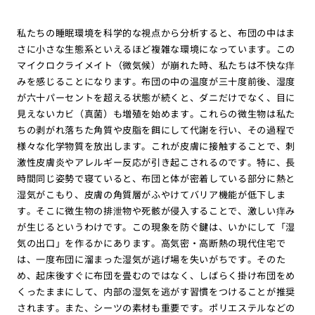
私たちの睡眠環境を科学的な視点から分析すると、布団の中はま
さに小さな生態系といえるほど複雑な環境になっています。この
マイクロクライメイト（微気候）が崩れた時、私たちは不快な痒
みを感じることになります。布団の中の温度が三十度前後、湿度
が六十パーセントを超える状態が続くと、ダニだけでなく、目に
見えないカビ（真菌）も増殖を始めます。これらの微生物は私た
ちの剥がれ落ちた角質や皮脂を餌にして代謝を行い、その過程で
様々な化学物質を放出します。これが皮膚に接触することで、刺
激性皮膚炎やアレルギー反応が引き起こされるのです。特に、長
時間同じ姿勢で寝ていると、布団と体が密着している部分に熱と
湿気がこもり、皮膚の角質層がふやけてバリア機能が低下しま
す。そこに微生物の排泄物や死骸が侵入することで、激しい痒み
が生じるというわけです。この現象を防ぐ鍵は、いかにして「湿
気の出口」を作るかにあります。高気密・高断熱の現代住宅で
は、一度布団に溜まった湿気が逃げ場を失いがちです。そのた
め、起床後すぐに布団を畳むのではなく、しばらく掛け布団をめ
くったままにして、内部の湿気を逃がす習慣をつけることが推奨
されます。また、シーツの素材も重要です。ポリエステルなどの