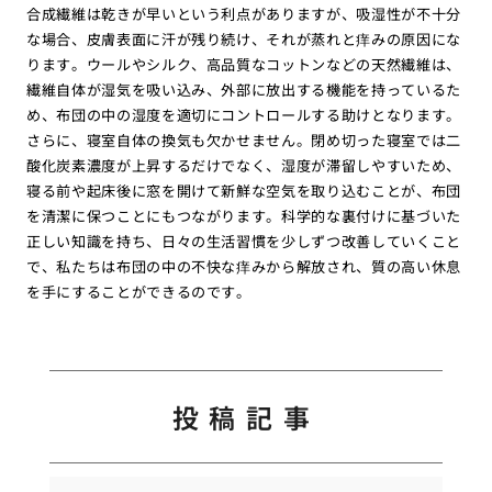
合成繊維は乾きが早いという利点がありますが、吸湿性が不十分
な場合、皮膚表面に汗が残り続け、それが蒸れと痒みの原因にな
ります。ウールやシルク、高品質なコットンなどの天然繊維は、
繊維自体が湿気を吸い込み、外部に放出する機能を持っているた
め、布団の中の湿度を適切にコントロールする助けとなります。
さらに、寝室自体の換気も欠かせません。閉め切った寝室では二
酸化炭素濃度が上昇するだけでなく、湿度が滞留しやすいため、
寝る前や起床後に窓を開けて新鮮な空気を取り込むことが、布団
を清潔に保つことにもつながります。科学的な裏付けに基づいた
正しい知識を持ち、日々の生活習慣を少しずつ改善していくこと
で、私たちは布団の中の不快な痒みから解放され、質の高い休息
を手にすることができるのです。
投稿記事